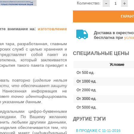
-
Количество:
+
ГАРАН
ите внимание на:
изготовление
Доставка в окрестн
бесплатна при
усло
я тара, разработанная, главным
орских служб с целью хранения и
СПЕЦИАЛЬНЫЕ ЦЕНЫ
 представляет собой пакет из
этилена, который заклеивается
Условие
крытия такого пакета приводит к
От 500 ед.
вать повторно (
изделие нельзя
От 1000 ед.
сти, что обеспечивает защиту
От 2000 ед.
. Нанесенная информация не
ляет точно идентифицировать
От 3000 ед.
о указанным данным
.
От 5000 ед.
дуальными цифро-буквенными
хкодами. По Вашему желанию
ДРУГИЕ ТЭГИ
нить любыми другими данными,
 изделия обеспечивается тем, что
В ПРОДАЖЕ С 11-11-2016
твующий макет (
индивидуальный