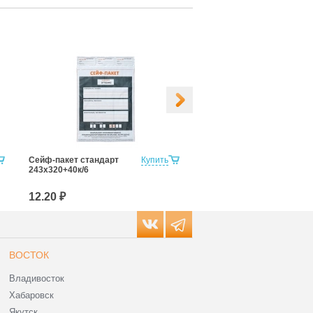
Сейф-пакет стандарт
Купить
Сейф-пакет стандарт
243х320+40к/6
273х380+40к/6
12.20 ₽
14.90 ₽
ВОСТОК
Владивосток
Хабаровск
Якутск