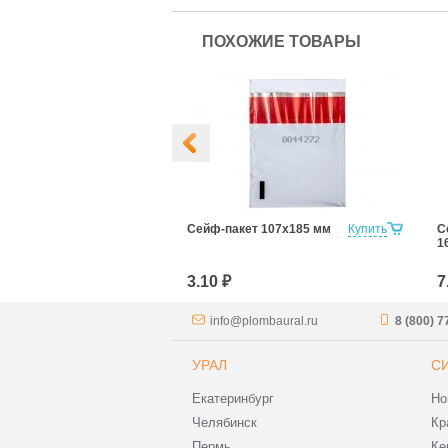
ПОХОЖИЕ ТОВАРЫ
т Cтандарт
Купить
Сейф-пакет 107х185 мм
Купить
С
т)
1
00р/16
3.10 ₽
7
info@plombaural.ru
8 (800) 
УРАЛ
С
Екатеринбург
Но
Челябинск
Кр
Пермь
Ке