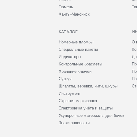
Тюмень
То
Ханты-Мансийск
КАТАЛОГ
И
Номерные пломбы
О 
Специальные пакеты
Ко
Индикаторы
До
Контрольные браслеты
Пр
Хранение ключей
По
Сургуч
По
Шпагаты, веревки, нити, шнуры.
Ст
Инструмент
Скрытая маркировка
Электроника учёта и защиты
Укупорочные материалы для бочек
Знаки опасности