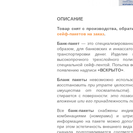
ОПИСАНИЕ
Товар снят с производства, обрат
сейф-пакетов на заказ
.
Банк-пакет
— это специализированна
образом, для банковских и инкассат
транспортировки денег. Изделие
высокопрочного трехслойного поли
специальной сейф-лентой. Попытка вс
появлению надписи
«ВСКРЫТО»
.
Бланк пакеты
невозможно использо
восстановить при утрате целостно
имущества от посягательств
)
стирается с поверхности:
это позво
вложение или его принадлежность п
Все
банк-пакеты
снабжены индиви
комбинациями (
номерами
) и штри
информацию на пакете можно допол
при этом эстетичность внешнего вида
сначала подготавливается соответс