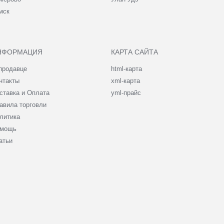
мск
НФОРМАЦИЯ
КАРТА САЙТА
продавце
html-карта
нтакты
xml-карта
ставка и Оплата
yml-прайс
авила торговли
литика
мощь
атьи