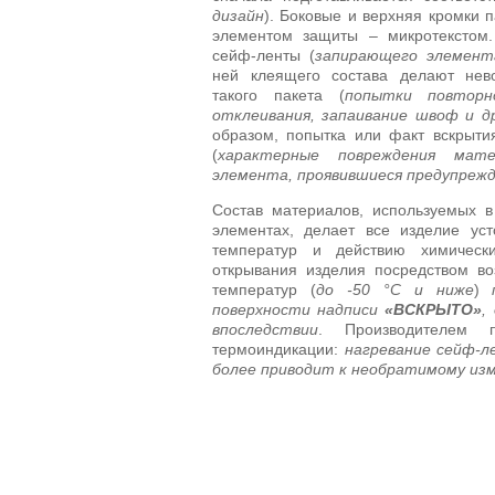
дизайн
). Боковые и верхняя кромки
элементом защиты – микротекстом.
сейф-ленты (
запирающего элемент
ней клеящего состава делают нев
такого пакета (
попытки повторно
отклеивания, запаивание швоф и 
образом, попытка или факт вскрыти
(
характерные повреждения мате
элемента, проявившиеся предупреж
Состав материалов, используемых в
элементах, делает все изделие ус
температур и действию химически
открывания изделия посредством во
температур (
до -50 °C и ниже
)
поверхности надписи
«ВСКРЫТО»
,
впоследствии
. Производителем 
термоиндикации:
нагревание сейф-л
более приводит к необратимому из