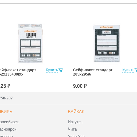
ейф-пакет стандарт
Купить
Сейф-пакет стандарт
Купить
62х235+30к/5
205х295/6
.25 ₽
9.00 ₽
7758-207
ИБИРЬ
БАЙКАЛ
восибирск
Иркутск
асноярск
Чита
мерово
Улан-Удэ