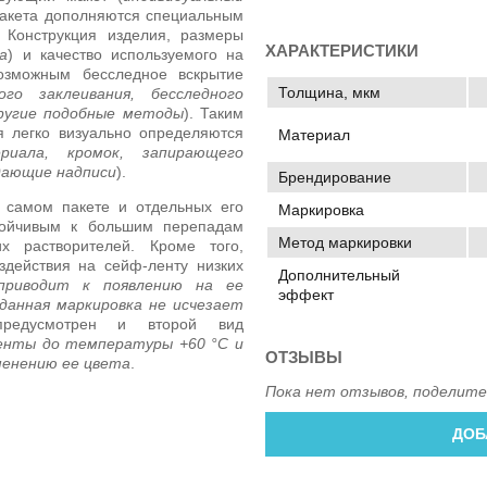
 пакета дополняются специальным
 Конструкция изделия, размеры
ХАРАКТЕРИСТИКИ
а
) и качество используемого на
озможным бесследное вскрытие
Толщина, мкм
го заклеивания, бесследного
другие подобные методы
). Таким
я легко визуально определяются
Материал
риала, кромок, запирающего
дающие надписи
).
Брендирование
 самом пакете и отдельных его
Маркировка
тойчивым к большим перепадам
Метод маркировки
х растворителей. Кроме того,
здействия на сейф-ленту низких
Дополнительный
приводит к появлению на ее
эффект
 данная маркировка не исчезает
предусмотрен и второй вид
енты до температуры +60 °C и
ОТЗЫВЫ
менению ее цвета
.
Пока нет отзывов, поделите
ДОБ