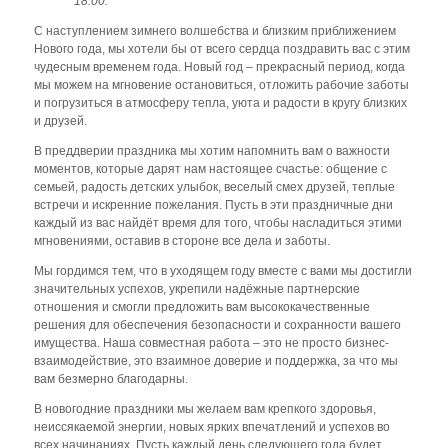
18:00.
С наступлением зимнего волшебства и близким приближением
Нового года, мы хотели бы от всего сердца поздравить вас с этим
чудесным временем года. Новый год – прекрасный период, когда
мы можем на мгновение остановиться, отложить рабочие заботы
и погрузиться в атмосферу тепла, уюта и радости в кругу близких
и друзей.
В преддверии праздника мы хотим напомнить вам о важности
моментов, которые дарят нам настоящее счастье: общение с
семьей, радость детских улыбок, веселый смех друзей, теплые
встречи и искренние пожелания. Пусть в эти праздничные дни
каждый из вас найдёт время для того, чтобы насладиться этими
мгновениями, оставив в стороне все дела и заботы.
Мы гордимся тем, что в уходящем году вместе с вами мы достигли
значительных успехов, укрепили надёжные партнерские
отношения и смогли предложить вам высококачественные
решения для обеспечения безопасности и сохранности вашего
имущества. Наша совместная работа – это не просто бизнес-
взаимодействие, это взаимное доверие и поддержка, за что мы
вам безмерно благодарны.
В новогодние праздники мы желаем вам крепкого здоровья,
неиссякаемой энергии, новых ярких впечатлений и успехов во
всех начинаниях. Пусть каждый день следующего года будет