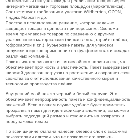
Оптимальный вид упаковки для реализации товаров через
интернет-магазины и торговые площадки (маркетплейсы).
Соответствуют требованиям упаковки Wildberries, OZON,
Яндекс Маркет и др.
Простое в использовании решение, которое надежно
защищает товары и ценности при пересылке. Экономит
время при упаковке товаров по сравнению с другими
упаковочными материалами (липкая лента, стрейтч-плёнка,
гофрокартон и т.п.). Курьерские пакеты для упаковки
получили широкое применение на фулфилментах и складах
различных компаний.
Пакеты изготавливаются из пятислойного полиэтилена, что
обеспечивает прочность и эластичность. Пакет выдерживает
широкий диапазон нагрузок на растяжение и сохраняет свои
свойства за счёт использования качественного сырья и
технологии производства плёнки.
Внутренний слой пакета черный и белый снаружи. Это
обеспечивает непрозрачность пакета и конфиденциальность
вложений. Если в вашем случае удобнее будет применять
прозрачный пакет для идентификации вложений, вы можете
выбрать подходящий размер и сэкономить на возвратах и
переупаковке товара.
По всей ширине клапана нанесен клеевой слой с высокими
показателями адгезии, что не позволяет его вскрыть