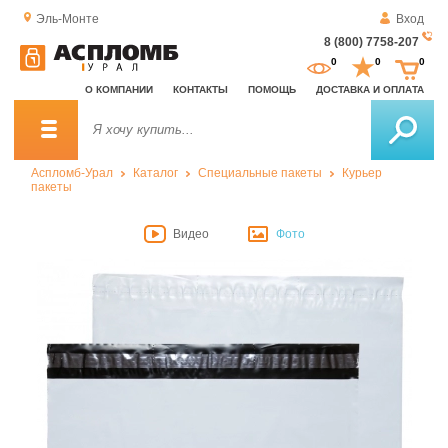
Эль-Монте
Вход
8 (800) 7758-207
За
0
0
0
о
О КОМПАНИИ
КОНТАКТЫ
ПОМОЩЬ
ДОСТАВКА И ОПЛАТА
зв
Аспломб-Урал
Каталог
Специальные пакеты
Курьер
пакеты
Видео
Фото