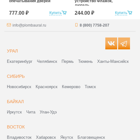
опечатывания дверей
устройство Флажок,
дюраль
777.00 ₽
244.00 ₽
Купить
Купить
info@plombaural.ru
8 (800) 7758-207
УРАЛ
Екатеринбург
Челябинск
Пермь
Тюмень
Ханты-Мансийск
СИБИРЬ
Новосибирск
Красноярск
Кемерово
Томск
БАЙКАЛ
Иркутск
Чита
Улан-Удэ
ВОСТОК
Владивосток
Хабаровск
Якутск
Благовещенск