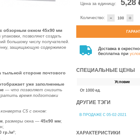
5,28 
Цена за единицу:
-
Количество:
+
с обзорным окном 45х90 мм
ГАРАН
упаковки, позволяют создать
ий большому числу получателей.
лёнку, защищающую содержимое
Доставка в окрестн
бесплатна при
усло
СПЕЦИАЛЬНЫЕ ЦЕНЫ
а тыльной стороне почтового
.
Условие
отображает уже заполненные
не
—
что позволяет снизить
От 1000 ед.
ократить время подготовки
ДРУГИЕ ТЭГИ
конверта C5 с окном:
В ПРОДАЖЕ С 05-02-2021
м
, размеры окна —
45х90 мм
;
н;
0 гр./м²
;
ХАРАКТЕРИСТИКИ
.