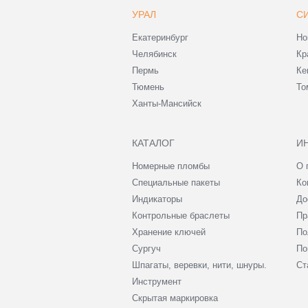
УРАЛ
С
Екатеринбург
Но
Челябинск
Кр
Пермь
Ке
Тюмень
То
Ханты-Мансийск
КАТАЛОГ
И
Номерные пломбы
О 
Специальные пакеты
Ко
Индикаторы
До
Контрольные браслеты
Пр
Хранение ключей
По
Сургуч
По
Шпагаты, веревки, нити, шнуры.
Ст
Инструмент
Скрытая маркировка