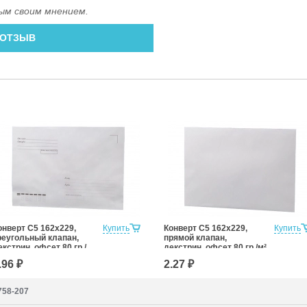
ым своим мнением.
 ОТЗЫВ
онверт С5 162x229,
Купить
Конверт С5 162x229,
Купить
реугольный клапан,
прямой клапан,
екстрин, офсет 80 гр./
декстрин, офсет 80 гр./м²
², с подсказом
.96 ₽
2.27 ₽
7758-207