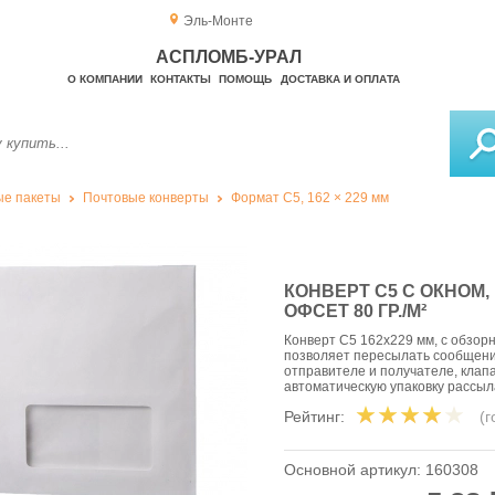
Эль-Монте
АСПЛОМБ-УРАЛ
О КОМПАНИИ
КОНТАКТЫ
ПОМОЩЬ
ДОСТАВКА И ОПЛАТА
е пакеты
Почтовые конверты
Формат C5, 162 × 229 мм
КОНВЕРТ С5 С ОКНОМ,
ОФСЕТ 80 ГР./М²
Конверт C5 162х229 мм, с обзор
позволяет пересылать сообщени
отправителе и получателе, клап
автоматическую упаковку рассы
Рейтинг:
(
Основной артикул:
160308