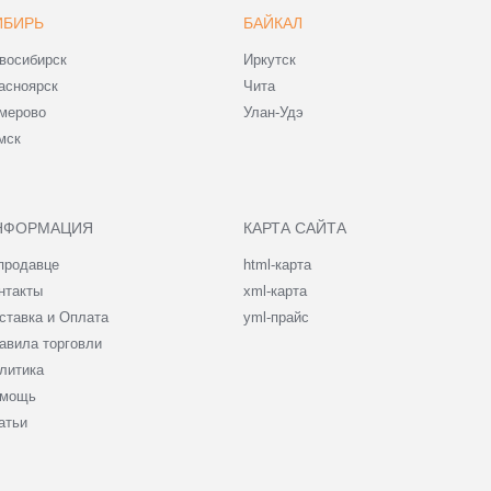
ИБИРЬ
БАЙКАЛ
восибирск
Иркутск
асноярск
Чита
мерово
Улан-Удэ
мск
НФОРМАЦИЯ
КАРТА САЙТА
продавце
html-карта
нтакты
xml-карта
ставка и Оплата
yml-прайс
авила торговли
литика
мощь
атьи