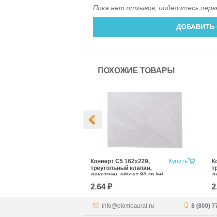
Пока нет отзывов, поделитесь перв
ДОБАВИТЬ
ПОХОЖИЕ ТОВАРЫ
5 162x229,
Купить
Конверт С5 162x229,
Купить
К
апан, силикон,
треугольный клапан,
т
р./м²
декстрин, офсет 80 гр./м²
д
м
2.64 ₽
2
info@plombaural.ru
8 (800) 