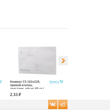
Конверт С5 162x229,
Купить
Конверт С5 с запечаткой,
прямой клапан,
прямой клапан,
декстрин, офсет 80 гр./
декстрин, офсет 80 гр./м²
м², с подсказом
2.33 ₽
2.38 ₽