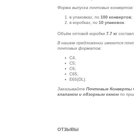
Форма выпуска почтовых конвертов:
в упаковках, по
100 конвертов
;
в коробках, по
10 упаковок
.
Объём оптовой коробки
7.7 кг
состав
В нашем предложении имеются поч
почтовых форматов:
C4;
C5;
C6;
C65;
E65(DL).
Заказывайте
Почтовые Конверты 
клапаном и обзорным окном
по при
ОТЗЫВЫ