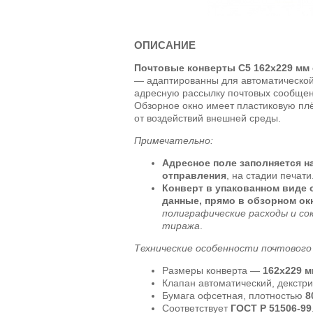
ОПИСАНИЕ
Почтовые конверты C5 162х229 мм 
— адаптированны для автоматической 
адресную рассылку почтовых сообщен
Обзорное окно имеет пластиковую п
от воздействий внешней среды.
Примечательно:
Адресное поле заполняется н
отправления
, на стадии печати
Конверт в упакованном виде 
данные, прямо в обзорном ок
полиграфические расходы и с
тиража
.
Технические особенности почтового 
Размеры конверта —
162х229 м
Клапан автоматический, декстри
Бумага офсетная, плотностью
8
Соответствует
ГОСТ Р 51506-99