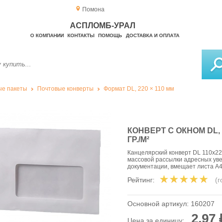
Помона
АСПЛОМБ-УРАЛ
О КОМПАНИИ
КОНТАКТЫ
ПОМОЩЬ
ДОСТАВКА И ОПЛАТА
е пакеты
Почтовые конверты
Формат DL, 220 × 110 мм
КОНВЕРТ С ОКНОМ DL,
ГР./М²
Канцелярский конверт DL 110х22
массовой рассылки адресных ув
документации, вмещает листа А4
Рейтинг:
(
Основной артикул:
160207
2,97 
Цена за единицу: