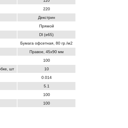
110
220
Декстрин
Прямой
Dl (e65)
Бумага офсетная, 80 гр./м2
Правое, 45х90 мм
100
обке, шт
10
0.014
5.1
100
100