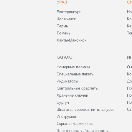
УРАЛ
С
Екатеринбург
Но
Челябинск
Кр
Пермь
Ке
Тюмень
То
Ханты-Мансийск
КАТАЛОГ
И
Номерные пломбы
О 
Специальные пакеты
Ко
Индикаторы
До
Контрольные браслеты
Пр
Хранение ключей
По
Сургуч
По
Шпагаты, веревки, нити, шнуры.
Ст
Инструмент
Скрытая маркировка
Электроника учёта и защиты