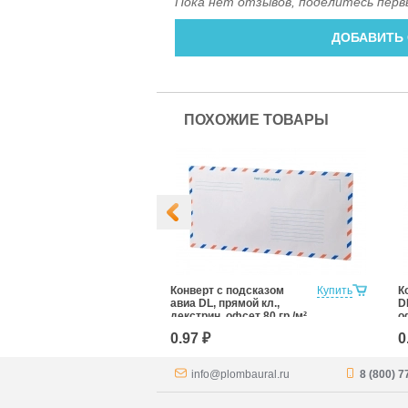
Пока нет отзывов, поделитесь перв
ДОБАВИТЬ
ПОХОЖИЕ ТОВАРЫ
окном DL,
Купить
Конверт с подсказом
Купить
К
иликон, офсет
авиа DL, прямой кл.,
D
декстрин, офсет 80 гр./м²
о
0.97 ₽
0
info@plombaural.ru
8 (800) 