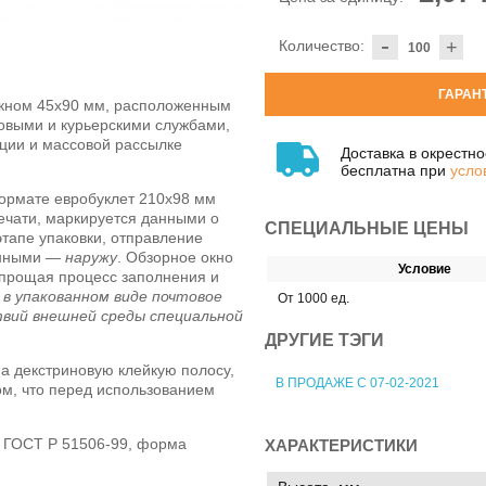
-
Количество:
+
ГАРАН
окном 45х90 мм, расположенным
товыми и курьерскими службами,
ции и массовой рассылке
Доставка в окрестн
бесплатна при
усло
ормате евробуклет 210х98 мм
печати, маркируется данными о
СПЕЦИАЛЬНЫЕ ЦЕНЫ
этапе упаковки, отправление
анными —
наружу
. Обзорное окно
Условие
прощая процесс заполнения и
—
в упакованном виде почтовое
От 1000 ед.
вий внешней среды специальной
ДРУГИЕ ТЭГИ
а декстриновую клейкую полосу,
В ПРОДАЖЕ С 07-02-2021
ом, что перед использованием
т ГОСТ Р 51506-99, форма
ХАРАКТЕРИСТИКИ