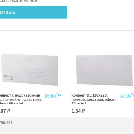
ым своим мнением.
 ОТЗЫВ
онверт с подсказом-мн
Купить
Конверт DL 110x220,
Купить
L, прямой кл., декстрин,
прямой, декстрин, офсет
фсет 80 гр./м²
80 гр./м²
.97 ₽
1.54 ₽
7758-207