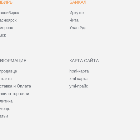
ИБИРЬ
БАЙКАЛ
восибирск
Иркутск
асноярск
Чита
мерово
Улан-Удэ
мск
НФОРМАЦИЯ
КАРТА САЙТА
продавце
html-карта
нтакты
xml-карта
ставка и Оплата
yml-прайс
авила торговли
литика
мощь
атьи