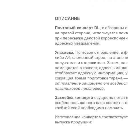
ОПИСАНИЕ
Почтовый конверт DL
, с обзорным 
на правой стороне, используется поч
при пересылке деловой корреспонден
адресных уведомлений.
Упаковка.
Почтовое отправление, в ф
либо А4, сложенный втрое, на этапе 
получателе и отправителе. Затем, на 
помещается в конверт, адресными д
отображает адресную информацию, у
сокращая время подготовки тиража 
отправление защищено от воздейст
пластиковой прослойкой
.
Заклейка конверта
осуществляется н
особенность данного слоя состоит в т
клейкий слой необходимо намочить.
Изготовление конвертов соответствуе
выпуска продукции: