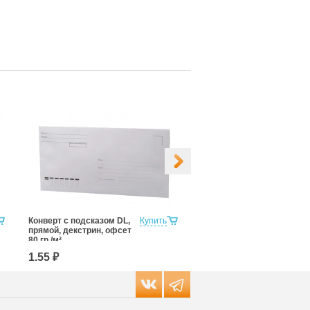
Конверт с подсказом DL,
Купить
Конверт DL 110x220,
прямой, декстрин, офсет
прямой, силикон, офсет
80 гр./м²
80 гр./м²
1.55 ₽
2.00 ₽