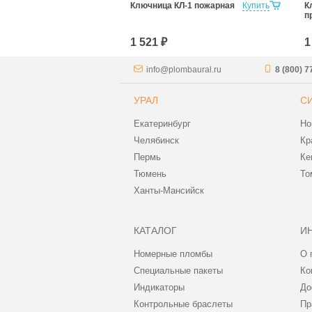
ючница со
Купить
Ключница КЛ-1 пожарная
Купить
К
й дверкой
п
1 521 ₽
1
info@plombaural.ru
8 (800) 
УРАЛ
С
Екатеринбург
Но
Челябинск
Кр
Пермь
Ке
Тюмень
То
Ханты-Мансийск
КАТАЛОГ
И
Номерные пломбы
О 
Специальные пакеты
Ко
Индикаторы
До
Контрольные браслеты
Пр