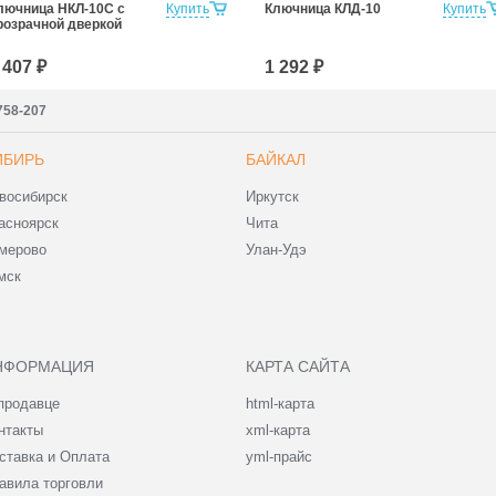
лючница НКЛ-10С с
Купить
Ключница КЛД-10
Купить
розрачной дверкой
 407 ₽
1 292 ₽
7758-207
ИБИРЬ
БАЙКАЛ
восибирск
Иркутск
асноярск
Чита
мерово
Улан-Удэ
мск
НФОРМАЦИЯ
КАРТА САЙТА
продавце
html-карта
нтакты
xml-карта
ставка и Оплата
yml-прайс
авила торговли