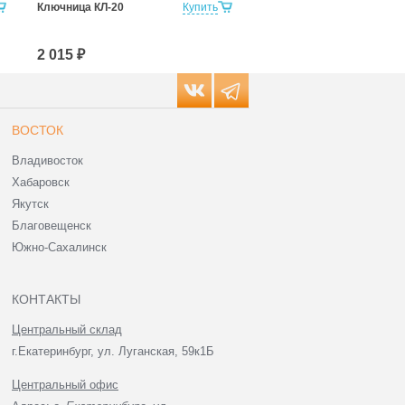
Ключница КЛ-20
Купить
Ключница КЛ-20С со
стеклянной дверкой
2 015 ₽
2 394 ₽
ВОСТОК
Владивосток
Хабаровск
Якутск
Благовещенск
Южно-Сахалинск
КОНТАКТЫ
Центральный склад
г.Екатеринбург, ул. Луганская, 59к1Б
Центральный офис