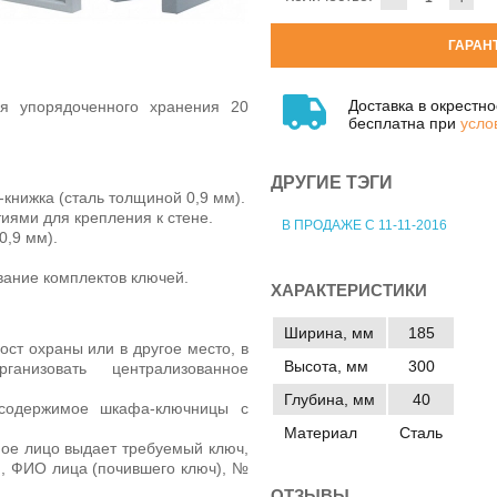
ГАРАН
Доставка в окрестн
ля упорядоченного хранения 20
бесплатна при
усло
ДРУГИЕ ТЭГИ
книжка (сталь толщиной 0,9 мм).
иями для крепления к стене.
В ПРОДАЖЕ С 11-11-2016
0,9 мм).
ание комплектов ключей.
ХАРАКТЕРИСТИКИ
Ширина, мм
185
ост охраны или в другое место, в
Высота, мм
300
ганизовать централизованное
Глубина, мм
40
 содержимое шкафа-ключницы с
Материал
Сталь
ное лицо выдает требуемый ключ,
я, ФИО лица (почившего ключ), №
ОТЗЫВЫ