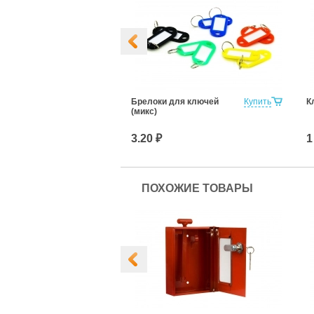
 ключей 90х40
Купить
Брелоки для ключей
Купить
К
(микс)
3.20 ₽
1
ПОХОЖИЕ ТОВАРЫ