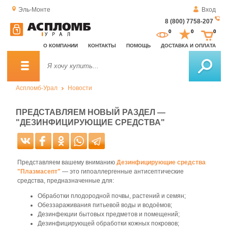
Эль-Монте
Вход
8 (800) 7758-207
За
0
0
0
о
О КОМПАНИИ
КОНТАКТЫ
ПОМОЩЬ
ДОСТАВКА И ОПЛАТА
зв
Аспломб-Урал
Новости
ПРЕДСТАВЛЯЕМ НОВЫЙ РАЗДЕЛ —
"ДЕЗИНФИЦИРУЮЩИЕ СРЕДСТВА"
Представляем вашему вниманию
Дезинфицирующие средства
"Плазмасепт"
— это гипоаллергенные антисептические
средства, предназначенные для:
Обработки плодородной почвы, растений и семян;
Обеззараживания питьевой воды и водоёмов;
Дезинфекции бытовых предметов и помещений;
Дезинфицирующей обработки кожных покровов;