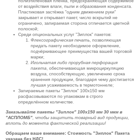
полиэтиленовая плёнка, предохраняющая содержимое
от воздействия влаги, пыли и образования конденсата.
Пластиковая застёжка "одним движением руки"
закрывает и открывает пакет, число вскрытий не
ограничено, запираемая сторона отличается цветной
полоской;
Среди опциональных услуг "Зиплок" пакетов:
Флексографическая печать
, позволяющая
придать пакету необходимое оформление,
подчёркивающее преимущества вашей торговой
марки;
Игольчатая либо прорубная перфорация
пакета
, обеспечивающая микроциркуляцию
воздуха, способствующую, увеличению срока
хранения продукции, благодаря чему достигается
лучшая усаживаемость в термотоннеле;
Запираемые пакеты "Зиплок" 100х150 мм
расфасовываются по упаковкам в строго
определённом количестве.
Заказывайте пакеты "Зиплок" 100х150 мм 30 мкм в
"АСПЛОМБ"
, чтобы защитить товарный вид продукции,
вплоть до момента фактической реализации!
Обращаем ваше внимание: Стоимость "Зиплок" Пакета
указана без НДС!