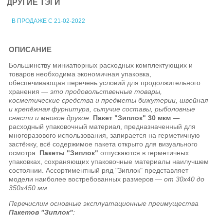
ДРУГИЕ ТЭГИ
В ПРОДАЖЕ С 21-02-2022
ОПИСАНИЕ
Большинству миниатюрных расходных комплектующих и
товаров необходима экономичная упаковка,
обеспечивающая перечень условий для продолжительного
хранения —
это продовольственные товары,
косметические средства и предметы бижутерии, швейная
и крепёжная фурнитура, сыпучие составы, рыболовные
снасти и многое другое
.
Пакет "Зиплок" 30 мкм
—
расходный упаковочный материал, предназначенный для
многоразового использования, запирается на герметичную
застёжку, всё содержимое пакета открыто для визуального
осмотра.
Пакеты "Зиплок"
отпускаются в герметичных
упаковках, сохраняющих упаковочные материалы наилучшем
состоянии. Ассортиментный ряд "Зиплок" представляет
модели наиболее востребованных размеров —
от 30x40 до
350x450 мм
.
Перечислим основные эксплуатационные преимущества
Пакетов "Зиплок"
: