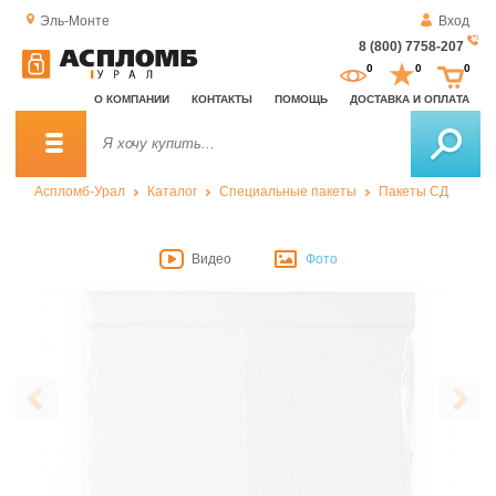
Эль-Монте
Вход
8 (800) 7758-207
За
0
0
0
о
О КОМПАНИИ
КОНТАКТЫ
ПОМОЩЬ
ДОСТАВКА И ОПЛАТА
зв
Аспломб-Урал
Каталог
Специальные пакеты
Пакеты СД
Видео
Фото