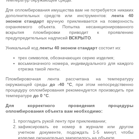
температур окружающей среды.
Для опломбирования имущества вам не потребуется никаких
дополнительных средств или инструментов:
лента 40
эконом стандарт
вручную приклеивается на поверхность
охраняемого объекта. Попытка несанкционированного
вскрытия пломбировки приводит к проявлению
предупредительных надписей
ВСКРЫТО
.
Уникальный код
ленты 40 эконом стандарт
состоит из:
трех символов, обозначающих серию изделия;
восьмизначного номера, индивидуального для каждого
отрезка такой ленты.
Пломбировочная лента рассчитана на температуру
окружающей среды
до -40 °C
, при этом непосредственно
процедуру опломбирования рекомендуется производить при
температуре
до 0 °C
.
Для корректного проведения процедуры
опломбирования объекта вам необходимо:
прогладить рукой ленту при приклеивании;
зафиксировать ее номер в журнале или другом
учетном документе, подождать 1-5 минут, чтобы
изделие окончательно закрепилось на объекте.