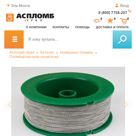
Эль-Монте
Вход
8 (800) 7758-207
За
0
0
0
о
О КОМПАНИИ
КОНТАКТЫ
ПОМОЩЬ
ДОСТАВКА И ОПЛАТА
зв
Аспломб-Урал
Каталог
Номерные пломбы
Пломбировочная проволока