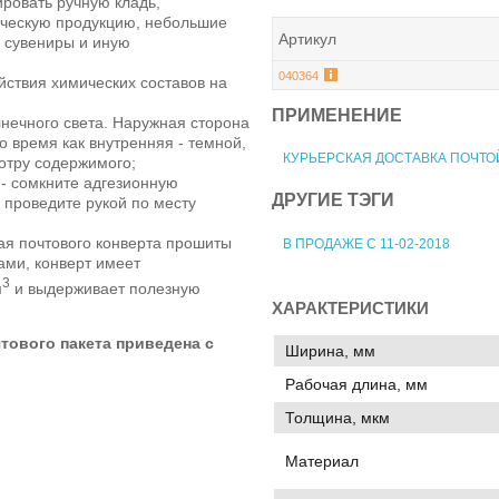
ровать ручную кладь,
ческую продукцию, небольшие
Артикул
, сувениры и иную
040364
йствия химических составов на
ПРИМЕНЕНИЕ
лнечного света. Наружная сторона
о время как внутренняя - темной,
КУРЬЕРСКАЯ ДОСТАВКА ПОЧТО
отру содержимого;
 - сомкните адгезионную
ДРУГИЕ ТЭГИ
 проведите рукой по месту
ая почтового конверта прошиты
В ПРОДАЖЕ С 11-02-2018
ми, конверт имеет
3
м
и выдерживает полезную
ХАРАКТЕРИСТИКИ
тового пакета приведена с
Ширина, мм
Рабочая длина, мм
Толщина, мкм
Материал