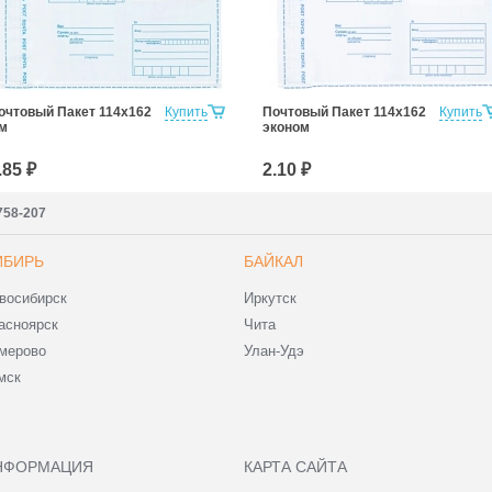
очтовый Пакет 114х162
Купить
Почтовый Пакет 114х162
Купить
м
эконом
.85 ₽
2.10 ₽
7758-207
ИБИРЬ
БАЙКАЛ
восибирск
Иркутск
асноярск
Чита
мерово
Улан-Удэ
мск
НФОРМАЦИЯ
КАРТА САЙТА