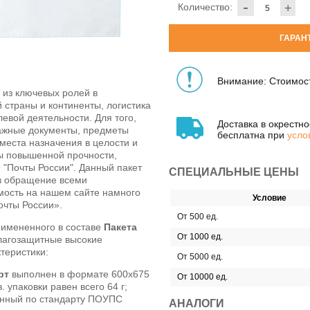
-
Количество:
+
ГАРАН
Внимание: Стоимост
 из ключевых ролей в
 страны и континенты, логистика
евой деятельности. Для того,
Доставка в окрестн
ажные документы, предметы
бесплатна при
усло
места назначения в целости и
ы повышенной прочности,
О
"Почты России". Данный пакет
СПЕЦИАЛЬНЫЕ ЦЕНЫ
в обращение всеми
мость на нашем сайте намного
Условие
чты России».
От 500 ед.
римененного в составе
Пакета
От 1000 ед.
влагозащитные высокие
теристики:
От 5000 ед.
рт
выполнен в формате 600х675
От 10000 ед.
. упаковки равен всего 64 г;
нный по стандарту ПОУПС
АНАЛОГИ