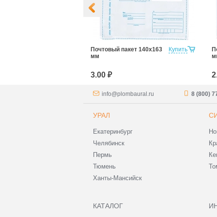
Пакет 250х353
Купить
Почтовый пакет 140х163
Купить
П
мм
м
3.00 ₽
2
info@plombaural.ru
8 (800) 
УРАЛ
С
Екатеринбург
Но
Челябинск
Кр
Пермь
Ке
Тюмень
То
Ханты-Мансийск
КАТАЛОГ
И