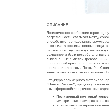
ОПИСАНИЕ
Логистическое сообщение играет одну
современности, связывая между собой
способствует согласованию межотрасл
чтобы Ваша посылка, ценные вещи, в
личного обихода были доставлены до 
сохранности были разработаны пакет
выполненные с учетом требований
А
повышенной прочности принимается 
представительствами Почты РФ. Стои
меньше чем в локальном филиале «По
Структура полимерного материала, п
"Почты России"
, придает упаковке 
атмосферостойкие прочностные харак
Полимерный почтовый конве
мм, при таких размерах вес 1 экз
Упаковочный материал выполне