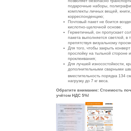
позволяет безопасно транспорти
подарочные наборы, полиграфи
комплекты личных вещей, книги
корреспонденцию;
Почтовый пакет не боится возде
кислотно-щелочной основе;
Герметичный, он пропускает со
пакета выполняется светлой, в т
препятствуя визуальному просм
Для того, чтобы закрыть конверт
прослойку на тыльной стороне и
проклеивания;
Для лучшей износостойкости, кр
дополнительными сварными шва
вместительность порядка 134 с
нагрузку до 7 кг веса.
Обратите внимание: Стоимость поч
учётом НДС 5%!