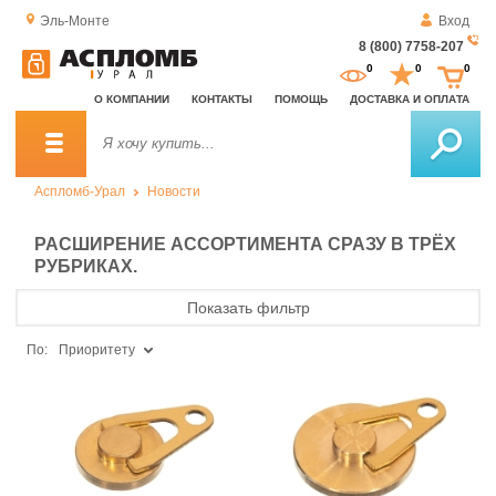
Эль-Монте
Вход
8 (800) 7758-207
За
0
0
0
о
О КОМПАНИИ
КОНТАКТЫ
ПОМОЩЬ
ДОСТАВКА И ОПЛАТА
зв
Аспломб-Урал
Новости
РАСШИРЕНИЕ АССОРТИМЕНТА СРАЗУ В ТРЁХ
РУБРИКАХ.
Показать фильтр
По:
Приоритету