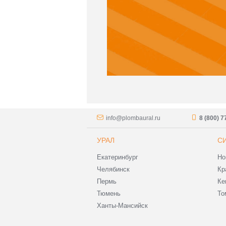
info@plombaural.ru
8 (800) 
УРАЛ
С
Екатеринбург
Но
Челябинск
Кр
Пермь
Ке
Тюмень
То
Ханты-Мансийск