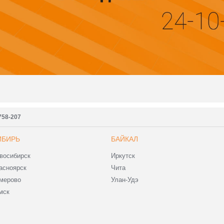
7758-207
ИБИРЬ
БАЙКАЛ
восибирск
Иркутск
асноярск
Чита
мерово
Улан-Удэ
мск