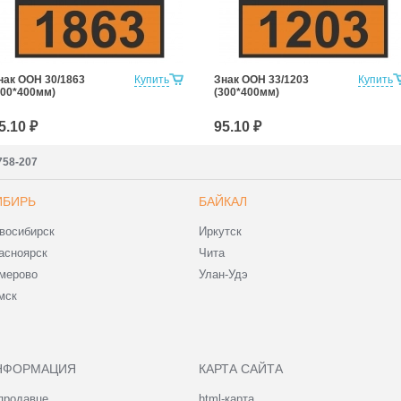
нак ООН 30/1863
Купить
Знак ООН 33/1203
Купить
300*400мм)
(300*400мм)
5.10 ₽
95.10 ₽
7758-207
ИБИРЬ
БАЙКАЛ
восибирск
Иркутск
асноярск
Чита
мерово
Улан-Удэ
мск
НФОРМАЦИЯ
КАРТА САЙТА
продавце
html-карта