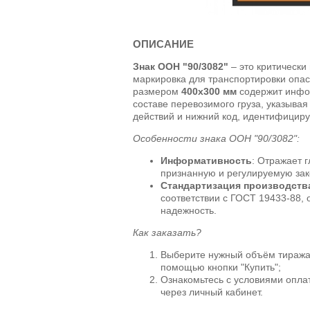
ОПИСАНИЕ
Знак ООН "90/3082"
– это критическ
маркировка для транспортировки опас
размером
400x300 мм
содержит инфо
составе перевозимого груза, указывая
действий и нижний код, идентифицир
Особенности знака ООН "90/3082":
Информативность
: Отражает 
признанную и регулируемую зак
Стандартизация производств
соответствии с ГОСТ 19433-88, 
надежность.
Как заказать?
Выберите нужный объём тиража и
помощью кнопки "Купить";
Ознакомьтесь с условиями оплат
через личный кабинет.