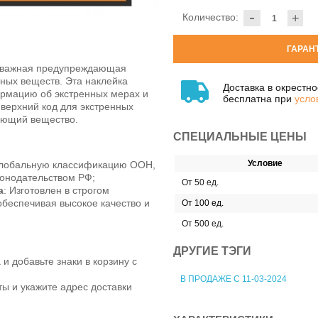
-
Количество:
+
ГАРАН
и важная предупреждающая
ных веществ. Эта наклейка
Доставка в окрестн
рмацию об экстренных мерах и
бесплатна при
усло
 верхний код для экстренных
ующий вещество.
СПЕЦИАЛЬНЫЕ ЦЕНЫ
Условие
глобальную классификацию ООН,
онодательством РФ;
От 50 ед.
а
: Изготовлен в строгом
обеспечивая высокое качество и
От 100 ед.
От 500 ед.
ДРУГИЕ ТЭГИ
 добавьте знаки в корзину с
В ПРОДАЖЕ С 11-03-2024
ы и укажите адрес доставки