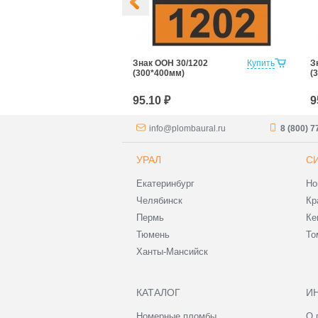
33/3295
Купить
Знак ООН 30/1202
Купить
З
м)
(300*400мм)
(
95.10 ₽
9
info@plombaural.ru
8 (800) 
УРАЛ
С
Екатеринбург
Но
Челябинск
Кр
Пермь
Ке
Тюмень
То
Ханты-Мансийск
КАТАЛОГ
И
Номерные пломбы
О 