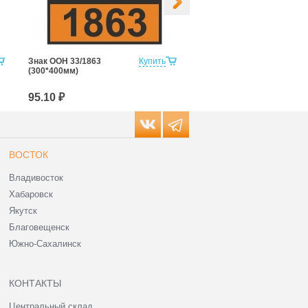
Знак ООН 33/1863
Купить
Знак ООН 33/3295
(300*400мм)
(300*400мм)
95.10 ₽
95.10 ₽
ВОСТОК
Владивосток
Хабаровск
Якутск
Благовещенск
Южно-Сахалинск
КОНТАКТЫ
Центральный склад