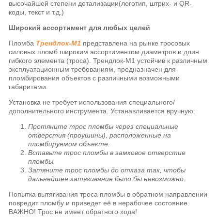
высочайшей степени детализации(логотип, штрих- и QR-
коды, текст и т.д.)
Широкий ассортимент для любых целей
Пломба
Трендлок-М1
представлена на рынке тросовых
силовых пломб широким ассортиментом диаметров и длин
гибкого элемента (троса). Трендлок-М1 устойчив к различным
эксплуатационным требованиям, предназначен для
пломбирования объектов с различными возможными
габаритами.
Установка не требует использования специального/
дополнительного инструмента. Устанавливается вручную:
Протяните трос пломбы через специальные
отверстия (проушины), расположенные на
пломбируемом объекте.
Вставьте трос пломбы в замковое отверстие
пломбы.
Затяните трос пломбы до отказа так, чтобы
дальнейшее затягивание было бы невозможно.
Попытка вытягивания троса пломбы в обратном направлении
повредит пломбу и приведет её в нерабочее состояние.
ВАЖНО! Трос не имеет обратного хода!