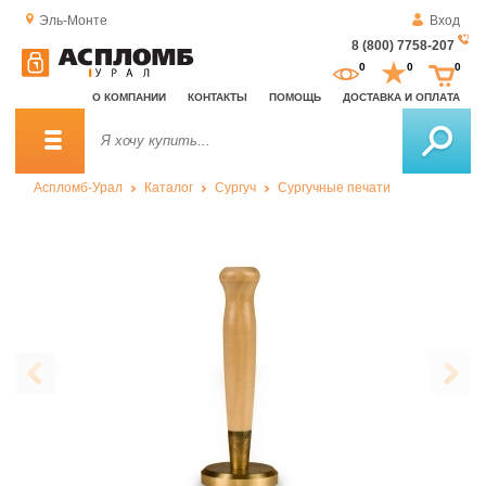
Эль-Монте
Вход
8 (800) 7758-207
За
0
0
0
о
О КОМПАНИИ
КОНТАКТЫ
ПОМОЩЬ
ДОСТАВКА И ОПЛАТА
зв
Аспломб-Урал
Каталог
Сургуч
Сургучные печати