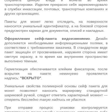
транспортировки. Изделие прекрасно себя зарекомендовало
в службах инкассации, почтовых, транспортных компаниях и
других организациях.
Пакеты для монет легко отследить, на поверхности
наносится уникальный идентификатор, а на боковой стороне
предусмотрен карман для документов, описей и накладных.
Оформлление сейф-пакета видоизменяемо
. Дизайн
дополняется необходимыми информационными полями, в
соответствии с требованиями заказчика. В стандартном виде
пакет защищён от просвечивания, наружняя сторона имеет
светлую окраску, в то время как внутреннее пространство
выполнено тёмным.
Герметизация обеспечивается клейким фиксатором, после
вскрытия на пакете неминуемо проявляется
надпись:
"ВСКРЫТО"
.
Уникальные свойства полимерной основы сейф пакета для
монет позволяют наносить маркировку стандартной
шариковой ручкой, следует отметить характерный момент —
стереть бесследно
такую надпись
не удастся
.
При отправке процесс упаковки контролируется
ответственным лицом службы инкассации, отправителя либо