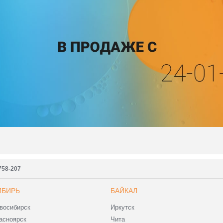
7758-207
ИБИРЬ
БАЙКАЛ
восибирск
Иркутск
асноярск
Чита