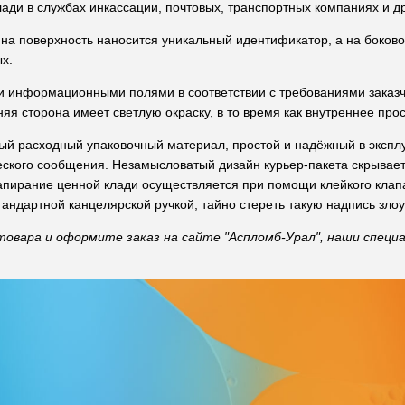
ади в службах инкассации, почтовых, транспортных компаниях и др
, на поверхность наносится уникальный идентификатор, а на боков
х.
 информационными полями в соответствии с требованиями заказчи
яя сторона имеет светлую окраску, в то время как внутреннее пр
ый расходный упаковочный материал, простой и надёжный в экспл
ского сообщения. Незамысловатый дизайн курьер-пакета скрывает
апирание ценной клади осуществляется при помощи клейкого клап
дартной канцелярской ручкой, тайно стереть такую надпись зло
овара и оформите заказ на сайте "Аспломб-Урал", наши специа