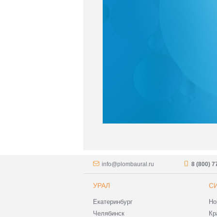
info@plombaural.ru
8 (800) 
УРАЛ
С
Екатеринбург
Но
Челябинск
Кр