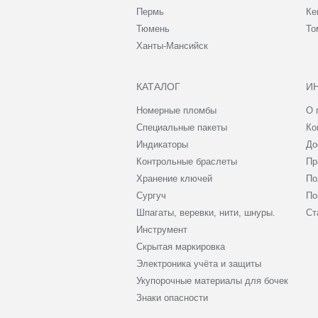
Пермь
Ке
Тюмень
То
Ханты-Мансийск
КАТАЛОГ
И
Номерные пломбы
О 
Специальные пакеты
Ко
Индикаторы
До
Контрольные браслеты
Пр
Хранение ключей
По
Сургуч
По
Шпагаты, веревки, нити, шнуры.
Ст
Инструмент
Скрытая маркировка
Электроника учёта и защиты
Укупорочные материалы для бочек
Знаки опасности