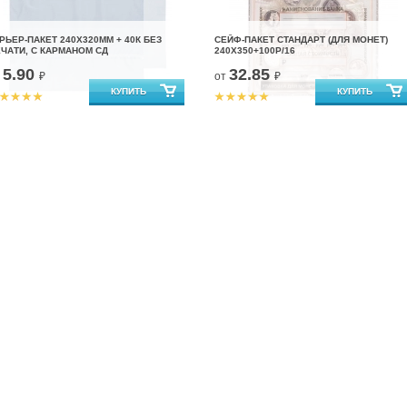
РЬЕР-ПАКЕТ 240Х320ММ + 40К БЕЗ
СЕЙФ-ПАКЕТ CТАНДАРТ (ДЛЯ МОНЕТ)
ЧАТИ, С КАРМАНОМ СД
240X350+100Р/16
5.90
32.85
т
₽
от
₽