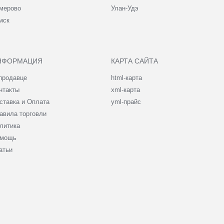
мерово
Улан-Удэ
мск
НФОРМАЦИЯ
КАРТА САЙТА
продавце
html-карта
нтакты
xml-карта
ставка и Оплата
yml-прайс
авила торговли
литика
мощь
атьи