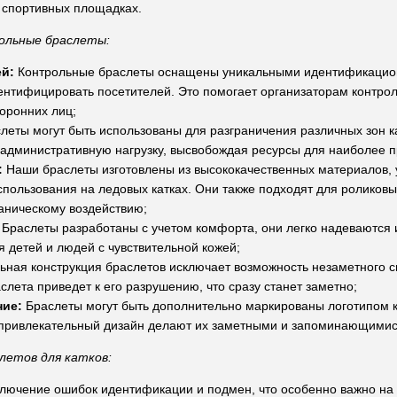
и спортивных площадках.
ольные браслеты:
й:
Контрольные браслеты оснащены уникальными идентификацио
ентифицировать посетителей. Это помогает организаторам контрол
оронних лиц;
леты могут быть использованы для разграничения различных зон к
 административную нагрузку, высвобождая ресурсы для наиболее п
:
Наши браслеты изготовлены из высококачественных материалов, ус
пользования на ледовых катках. Они также подходят для роликовы
аническому воздействию;
Браслеты разработаны с учетом комфорта, они легко надеваются 
я детей и людей с чувствительной кожей;
ная конструкция браслетов исключает возможность незаметного сн
лета приведет к его разрушению, что сразу станет заметно;
ние:
Браслеты могут быть дополнительно маркированы логотипом 
 привлекательный дизайн делают их заметными и запоминающимис
летов для катков:
ключение ошибок идентификации и подмен, что особенно важно на