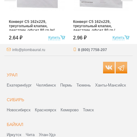
Конверт С5 162x229,
Конверт С5 162x229,
треугольный клапан,
треугольный клапан,
декстрин, офсет 80 гр./м²
декстрин, офсет 80 гр./
м², с подсказом
2.64 ₽
2.96 ₽
Купить
Купить
info@plombaural.ru
8 (800) 7758-207
УРАЛ
Екатеринбург
Челябинск
Пермь
Тюмень
Ханты-Мансийск
СИБИРЬ
Новосибирск
Красноярск
Кемерово
Томск
БАЙКАЛ
Иркутск
Чита
Улан-Удэ