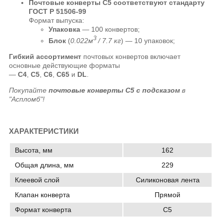
Почтовые конверты C5 соответствуют стандарту
ГОСТ Р 51506-99
Формат выпуска:
Упаковка
— 100 конвертов;
3
Блок
(
0.022м
/ 7.7 кг
) — 10 упаковок;
Гибкий ассортимент
почтовых конвертов включает
основные действующие форматы
—
C4
,
C5
,
C6
,
C65
и
DL
.
Покупайте
почтовые
конверты
C5 с подсказом
в
"Аспломб"!
ХАРАКТЕРИСТИКИ
Высота, мм
162
Общая длина, мм
229
Клеевой слой
Силиконовая лента
Клапан конверта
Прямой
Формат конверта
C5