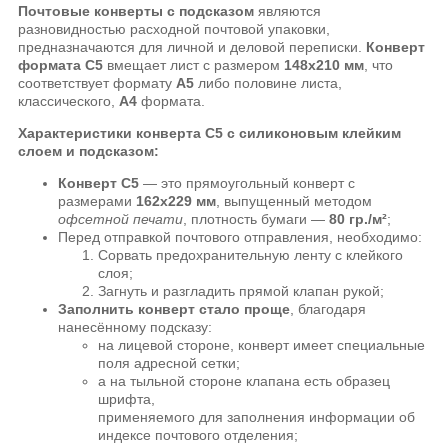
Почтовые конверты с подсказом
являются
разновидностью расходной почтовой упаковки,
предназначаются для личной и деловой переписки.
Конверт
формата C5
вмещает лист с размером
148х210 мм
, что
соответствует формату
А5
либо половине листа,
классического,
А4
формата
.
Характеристики конверта C5 с силиконовым клейким
слоем и подсказом:
Конверт C5
— это прямоугольный конверт с
размерами
162х229 мм
, выпущенный методом
офсетной печати
, плотность бумаги —
80 гр./м²
;
Перед отправкой почтового отправления, необходимо:
Сорвать предохранительную ленту с клейкого
слоя;
Загнуть и разгладить прямой клапан рукой;
Заполнить конверт стало проще
, благодаря
нанесённому подсказу:
на лицевой стороне, конверт имеет специальные
поля адресной сетки;
а на тыльной стороне клапана есть образец
шрифта,
применяемого для заполнения информации об
индексе почтового отделения;