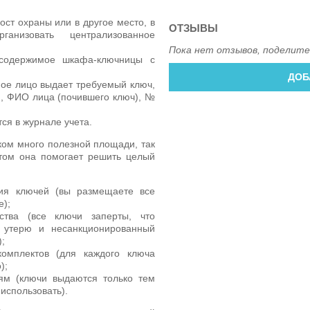
ост охраны или в другое место, в
ОТЗЫВЫ
ганизовать централизованное
Пока нет отзывов, поделите
 содержимое шкафа-ключницы с
ДОБ
ное лицо выдает требуемый ключ,
я, ФИО лица (почившего ключ), №
ся в журнале учета.
ом много полезной площади, так
этом она помогает решить целый
ия ключей (вы размещаете все
е);
ства (все ключи заперты, что
 утерю и несанкционированный
;
омплектов (для каждого ключа
);
ям (ключи выдаются только тем
использовать).