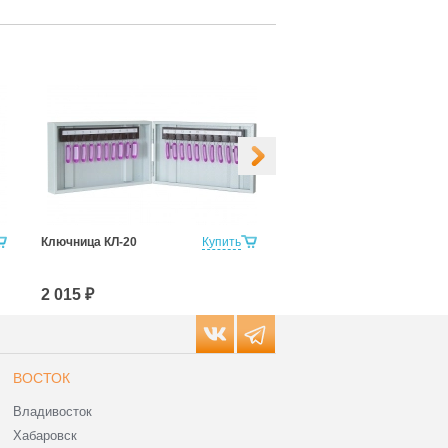
Ключница КЛ-20
Купить
Ключница КЛ-20С со
стеклянной дверкой
2 015 ₽
2 394 ₽
ВОСТОК
Владивосток
Хабаровск