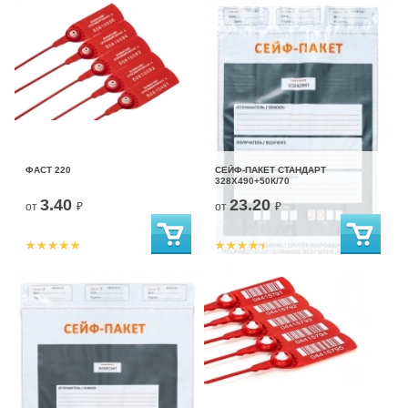
ФАСТ 220
СЕЙФ-ПАКЕТ СТАНДАРТ
328Х490+50К/70
3.40
23.20
от
₽
от
₽