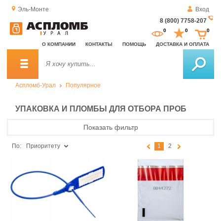
Эль-Монте
Вход
8 (800) 7758-207
За
0
0
0
о
О КОМПАНИИ
КОНТАКТЫ
ПОМОЩЬ
ДОСТАВКА И ОПЛАТА
зв
Аспломб-Урал
Популярное
УПАКОВКА И ПЛОМБЫ ДЛЯ ОТБОРА ПРОБ
Показать фильтр
По:
Приоритету
1
2