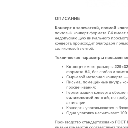
ОПИСАНИЕ
Конверт с запечаткой, прямой клапа
почтовый конверт формата
C4
имеет в
недопускающую визуального просмот
конверта происходит благодаря прямо
силиконовой лентой
.
Технические параметры письменног
Конверт
имеет размеры
229х3
формата
А4
, без сгибов и замят
Сырьевой материал конверта 
Письма, помещённые внутрь ко
просвечивания;
Герметизация конверта обеспе
силиконовой лентой
, не тре
активации;
Конверты упаковываются в блок
Одна упаковка насчитывает
100
Производство стандартизовано
ГОСТ 
дизайн конвертов соответствует требо