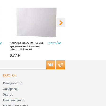
Конверт С4 229х324 мм,
Купить
Конверт С4, прямой
треугольный клапан,
клапан, декстрин, офсет
офсет 115 гр./м²
100 гр./м², с подсказом
6.77 ₽
5.84 ₽
ВОСТОК
Владивосток
Хабаровск
Якутск
Благовещенск
Южно-Сахалинск