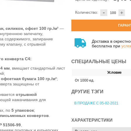
-
Количество:
+
ГАРАН
н, силикон, офсет 100 гр./м²
—
нутреннюю запечатку,
ра содержимого, запирание
Доставка в окрестн
му клапану, с отрывной
бесплатна при
усло
о конверта C4:
СПЕЦИАЛЬНЫЕ ЦЕНЫ
24 мм
, вмещает стандартный лист
Условие
ий;
—
офсетная бумага 100 гр./м²
;
От 1000 ед.
нверта защищены от
ДРУГИЕ ТЭГИ
чивается
отрывной
бующей намачивания для
В ПРОДАЖЕ С 05-02-2021
ах, по
5 упаковок
;
 письменных конвертов
.
ХАРАКТЕРИСТИКИ
Р 51506-99
,
ваниям почтовых и курьерских