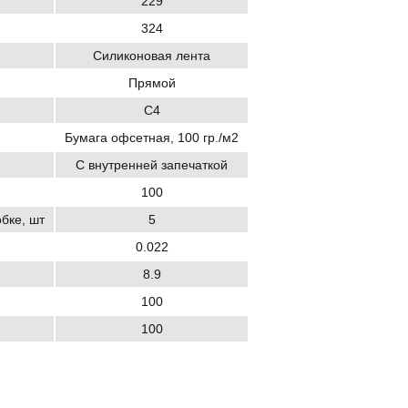
229
324
Силиконовая лента
Прямой
C4
Бумага офсетная, 100 гр./м2
С внутренней запечаткой
100
обке, шт
5
0.022
8.9
100
100