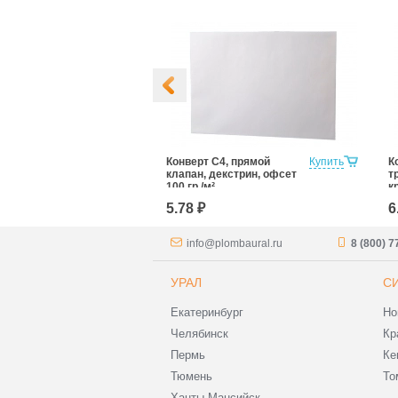
4 229х324,
Купить
Конверт С4, прямой
Купить
К
апан, силикон,
клапан, декстрин, офсет
т
гр./м²
100 гр./м²
к
5.78 ₽
6
info@plombaural.ru
8 (800) 
УРАЛ
С
Екатеринбург
Но
Челябинск
Кр
Пермь
Ке
Тюмень
То
Ханты-Мансийск