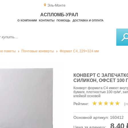
Эль-Монте
АСПЛОМБ-УРАЛ
О КОМПАНИИ
КОНТАКТЫ
ПОМОЩЬ
ДОСТАВКА И ОПЛАТА
е пакеты
Почтовые конверты
Формат C4, 229×324 мм
КОНВЕРТ С ЗАПЕЧАТКО
СИЛИКОН, ОФСЕТ 100 ГР
Конверт формата C4 имеет внут
бумаги, плотностью 100 гр/м², з
клейкой основой
Рейтинг:
(
Основной артикул:
160412
8,40 
Цена за единицу: