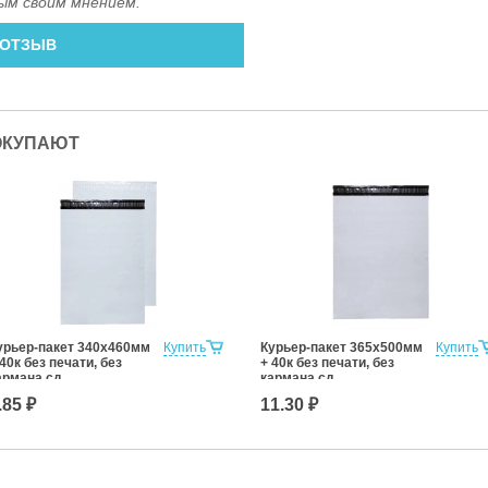
ым своим мнением.
 ОТЗЫВ
ОКУПАЮТ
урьер-пакет 340х460мм
Купить
Курьер-пакет 365х500мм
Купить
 40к без печати, без
+ 40к без печати, без
армана сд
кармана сд
.85 ₽
11.30 ₽