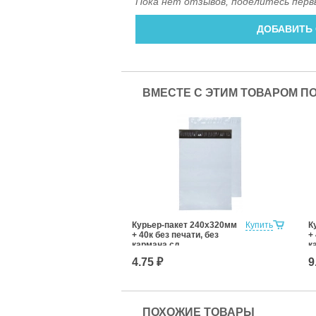
Пока нет отзывов, поделитесь перв
ДОБАВИТЬ
ВМЕСТЕ С ЭТИМ ТОВАРОМ П
Курьер-пакет 240х320мм
Купить
К
+ 40к без печати, без
+
кармана сд
к
4.75 ₽
9
ПОХОЖИЕ ТОВАРЫ