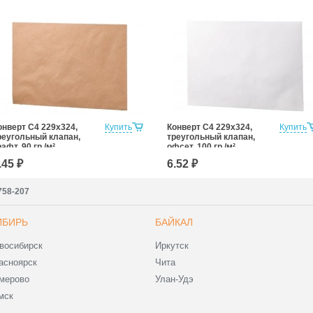
онверт С4 229х324,
Купить
Конверт С4 229х324,
Купить
реугольный клапан,
треугольный клапан,
рафт, 90 гр./м²
офсет, 100 гр./м²
.45 ₽
6.52 ₽
7758-207
ИБИРЬ
БАЙКАЛ
восибирск
Иркутск
асноярск
Чита
мерово
Улан-Удэ
мск